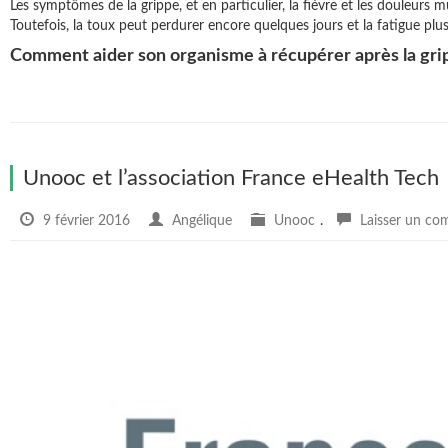
Les symptômes de la grippe, et en particulier, la fièvre et les douleurs 
Toutefois, la toux peut perdurer encore quelques jours et la fatigue pl
Comment aider son organisme à récupérer après la gri
Unooc et l’association France eHealth Tech
9 février 2016
Angélique
Unooc
.
Laisser un co