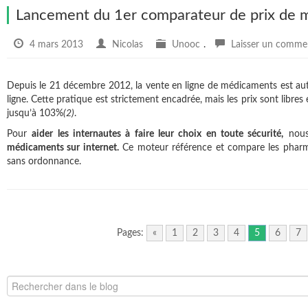
Lancement du 1er comparateur de prix de m
4 mars 2013
Nicolas
Unooc
.
Laisser un comme
Depuis le 21 décembre 2012, la vente en ligne de médicaments est aut
ligne. Cette pratique est strictement encadrée, mais les prix sont libr
jusqu’à 103%
(2)
.
Pour
aider les internautes à faire leur choix en toute sécurité,
nous
médicaments sur internet.
Ce moteur référence et compare les pharma
sans ordonnance.
Pages:
«
1
2
3
4
5
6
7